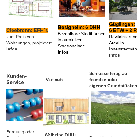
Güglingen:
Besigheim: 6
DHH
Cleebronn:
EFH`s
6 ETW + 3 
Bezahlbare Stadthäuser
zum Preis von
Revitalisierun
in attraktiver
Wohnungen, projektiert
Areal in
Stadtrandlage
Infos
Innenstadtnä
Infos
Infos
Schlüsselfertig auf
Kunden-
Verkauft !
fremden oder
Service
eigenen Grundstücke
Beratung oder
Walheim:
DHH u.