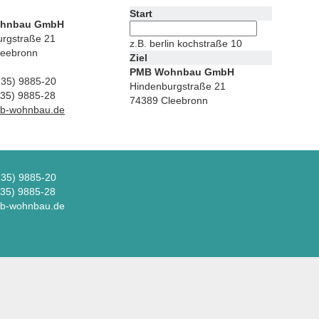
Start
hnbau GmbH
rgstraße 21
z.B. berlin kochstraße 10
leebronn
Ziel
PMB Wohnbau GmbH
135) 9885-20
Hindenburgstraße 21
35) 9885-28
74389 Cleebronn
b-wohnbau.de
135) 9885-20
35) 9885-28
b-wohnbau.de